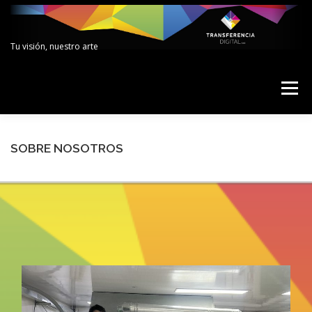
Saltar
al
contenido
Tu visión, nuestro arte
Menú
SOBRE NOSOTROS
NUESTROS SERVICIOS
SOBRE NOSOTROS
NUESTRO PROCESO